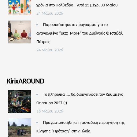
χρόνια στο Πολύεδρο – Από 25 μέχρι 30 Μαΐου
24 Μαΐου 2026
Παρουσιάστηκε το πρόγραμμα για το
ανανεωμένο “Jazz+More” του Διεθνούς Φεστιβάλ
Πάτρας
24 Μαΐου 2026
KirixAROUND
Το πλήρωμα …. θα διοργανώσει τον Κρυμμένο
Θησαυρό 2027 (;)
16 Μαΐου 2026
Πραγματοποιήθηκε η μοναδική περιήγηση της
Κίνησης “Πρόταση” στην Ηλεία