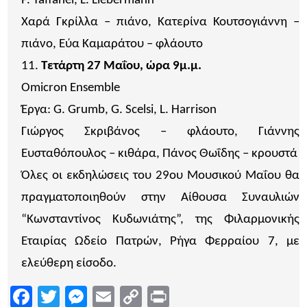
P. Taffanel, L. Liebermann
Χαρά Γκρίλλα – πιάνο, Κατερίνα Κουτσογιάννη –
πιάνο, Εύα Καμαράτου – φλάουτο
Τετάρτη 27 Μαΐου, ώρα 9μ.μ.
Omicron Ensemble
Έργα: G. Grumb, G. Scelsi, L. Harrison
Γιώργος Σκριβάνος – φλάουτο, Γιάννης
Ευσταθόπουλος – κιθάρα, Πάνος Θωΐδης – κρουστά
Όλες οι εκδηλώσεις του 29ου Μουσικού Μαΐου θα
πραγματοποιηθούν στην Αίθουσα Συναυλιών
“Κωνσταντίνος Κυδωνιάτης”, της Φιλαρμονικής
Εταιρίας Ωδείο Πατρών, Ρήγα Φερραίου 7, με
ελεύθερη είσοδο.
Facebook
Twitter
Messenger
Email
Copy
Print