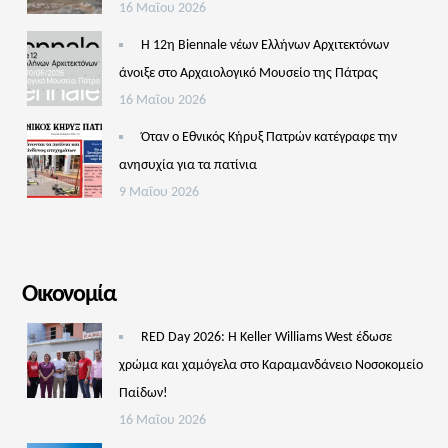
16 Μαΐου 2026
Η 12η Biennale νέων Ελλήνων Αρχιτεκτόνων
άνοιξε στο Αρχαιολογικό Μουσείο της Πάτρας
16 Μαΐου 2026
Όταν ο Εθνικός Κήρυξ Πατρών κατέγραφε την
ανησυχία για τα πατίνια
9 Μαΐου 2026
Οικονομία
RED Day 2026: Η Keller Williams West έδωσε
χρώμα και χαμόγελα στο Καραμανδάνειο Νοσοκομείο
Παίδων!
16 Μαΐου 2026