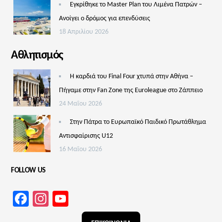
Εγκρίθηκε το Master Plan του Λιμένα Πατρών –
Aνοίγει ο δρόμος για επενδύσεις
18 Απριλίου 2026
Αθλητισμός
Η καρδιά του Final Four χτυπά στην Αθήνα –
Πήγαμε στην Fan Zone της Euroleague στο Ζάππειο
24 Μαΐου 2026
Στην Πάτρα το Ευρωπαϊκό Παιδικό Πρωτάθλημα
Αντισφαίρισης U12
16 Μαΐου 2026
FOLLOW US
Facebook
Instagram
YouTube
Channel