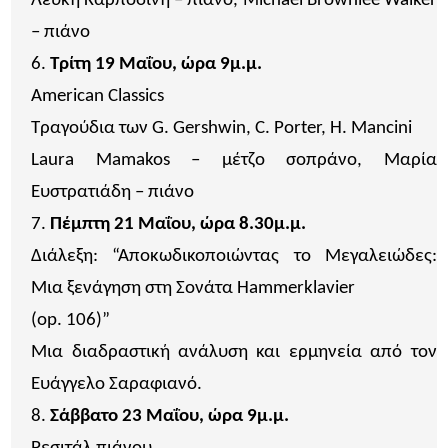
Λευκή Καρποδίνη – πιάνο, Michael Brownlee Walker
– πιάνο
Τρίτη 19 Μαΐου, ώρα 9μ.μ.
American Classics
Τραγούδια των G. Gershwin, C. Porter, H. Mancini
Laura Mamakos – μέτζο σοπράνο, Μαρία
Ευστρατιάδη – πιάνο
Πέμπτη 21 Μαΐου, ώρα 8.30μ.μ.
Διάλεξη: “Αποκωδικοποιώντας το Μεγαλειώδες:
Μια ξενάγηση στη Σονάτα Hammerklavier
(op. 106)”
Μια διαδραστική ανάλυση και ερμηνεία από τον
Ευάγγελο Σαραφιανό.
Σάββατο 23 Μαΐου, ώρα 9μ.μ.