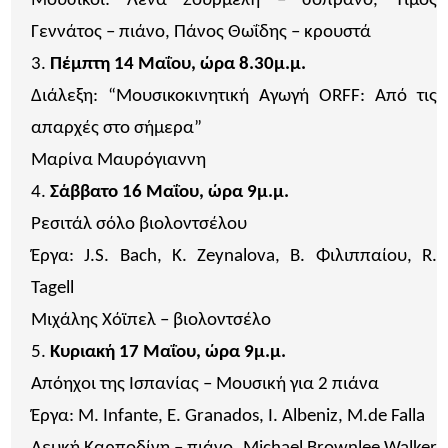
Μουσικοί: Λένα Σουρμελή – σοπράνο, Τίμος
Γεννάτος – πιάνο, Πάνος Θωΐδης – κρουστά
Πέμπτη 14 Μαΐου, ώρα 8.30μ.μ.
Διάλεξη: “Μουσικοκινητική Αγωγή ORFF: Από τις
απαρχές στο σήμερα”
Μαρίνα Μαυρόγιαννη
Σάββατο 16 Μαΐου, ώρα 9μ.μ.
Ρεσιτάλ σόλο βιολοντσέλου
Έργα: J.S. Bach, K. Zeynalova, Β. Φιλιππαίου, R.
Tagell
Μιχάλης Χόϊπελ – βιολοντσέλο
Κυριακή 17 Μαΐου, ώρα 9μ.μ.
Απόηχοι της Ισπανίας – Μουσική για 2 πιάνα
Έργα: M. Infante, E. Granados, I. Albeniz, M.de Falla