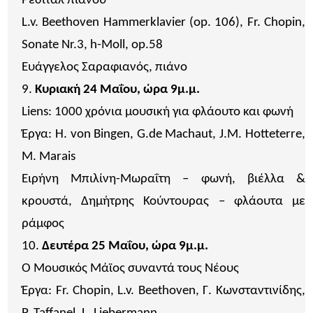
Ρεσιτάλ πιάνου
L.v. Beethoven Hammerklavier (op. 106), Fr. Chopin,
Sonate Nr.3, h-Moll, op.58
Ευάγγελος Σαραφιανός, πιάνο
Κυριακή 24 Μαΐου, ώρα 9μ.μ.
Liens: 1000 χρόνια μουσική για φλάουτο και φωνή
Έργα: H. von Bingen, G.de Machaut, J.M. Hotteterre,
M. Marais
Ειρήνη Μπιλίνη-Μωραΐτη – φωνή, βιέλλα &
κρουστά, Δημήτρης Κούντουρας – φλάουτα με
ράμφος
Δευτέρα 25 Μαΐου, ώρα 9μ.μ.
Ο Μουσικός Μάϊος συναντά τους Νέους
Έργα: Fr. Chopin, L.v. Beethoven, Γ. Κωνσταντινίδης,