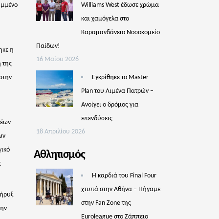
υμμένο
Williams West έδωσε χρώμα
και χαμόγελα στο
Καραμανδάνειο Νοσοκομείο
Παίδων!
ηκε η
16 Μαΐου 2026
 της
στην
Εγκρίθηκε το Master
Plan του Λιμένα Πατρών –
Aνοίγει ο δρόμος για
επενδύσεις
νέων
18 Απριλίου 2026
ων
γικό
Αθλητισμός
ς
Η καρδιά του Final Four
χτυπά στην Αθήνα – Πήγαμε
Κήρυξ
στην Fan Zone της
την
Euroleague στο Ζάππειο