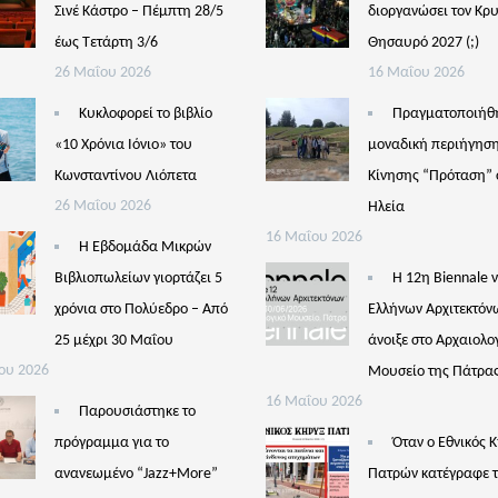
Σινέ Κάστρο – Πέμπτη 28/5
διοργανώσει τον Κρ
έως Τετάρτη 3/6
Θησαυρό 2027 (;)
26 Μαΐου 2026
16 Μαΐου 2026
Κυκλοφορεί το βιβλίο
Πραγματοποιήθ
«10 Χρόνια Ιόνιο» του
μοναδική περιήγηση
Κωνσταντίνου Λιόπετα
Κίνησης “Πρόταση” 
26 Μαΐου 2026
Ηλεία
16 Μαΐου 2026
Η Εβδομάδα Μικρών
Βιβλιοπωλείων γιορτάζει 5
Η 12η Biennale 
χρόνια στο Πολύεδρο – Από
Ελλήνων Αρχιτεκτόν
25 μέχρι 30 Μαΐου
άνοιξε στο Αρχαιολο
ου 2026
Μουσείο της Πάτρα
16 Μαΐου 2026
Παρουσιάστηκε το
πρόγραμμα για το
Όταν ο Εθνικός 
ανανεωμένο “Jazz+More”
Πατρών κατέγραφε 