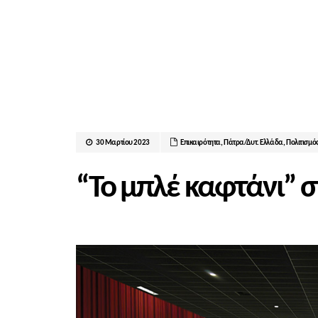
30 Μαρτίου 2023
Επικαιρότητα
,
Πάτρα/Δυτ. Ελλάδα
,
Πολιτισμό
“Το μπλέ καφτάνι” 