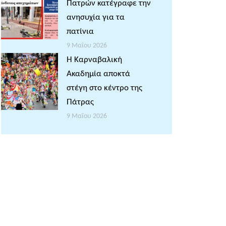
Πατρών κατέγραφε την
ανησυχία για τα
πατίνια
9 Μαΐου 2026
Η Καρναβαλική
Ακαδημία αποκτά
στέγη στο κέντρο της
Πάτρας
9 Μαΐου 2026