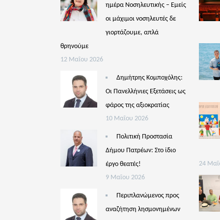
ημέρα Νοσηλευτικής – Εμείς
οι μάχιμοι νοσηλευτές δε
γιορτάζουμε, απλά
θρηνούμε
12 Μαΐου 2026
Δημήτρης Κομποχόλης:
Οι Πανελλήνιες Εξετάσεις ως
φάρος της αξιοκρατίας
10 Μαΐου 2026
Πολιτική Προστασία
Δήμου Πατρέων: Στο ίδιο
έργο θεατές!
24 Μαΐ
9 Μαΐου 2026
Περιπλανώμενος προς
αναζήτηση λησμονημένων