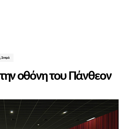
ς
,
Σινεμά
στην οθόνη του Πάνθεον