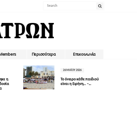
Members
Περισσότερα
Επικοινωνία
26 ΜΑΪ́ΟΥ 2026
ηκε η
Το όνειρο κάθε παιδιού
οδοσία
είναι η Ειρήνη… –...
δα