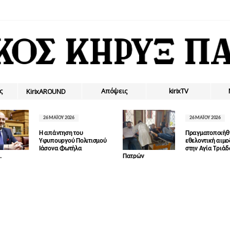
ς
Απόψεις
kirixTV
ΚirixAROUND
26 ΜΑΪ́ΟΥ 2026
26 ΜΑΪ́ΟΥ 2026
Η απάντηση του
Πραγματοποιήθ
Υφυπουργού Πολιτισμού
εθελοντική αιμ
Ιάσονα Φωτήλα
στην Αγία Τριά
.
Πατρών