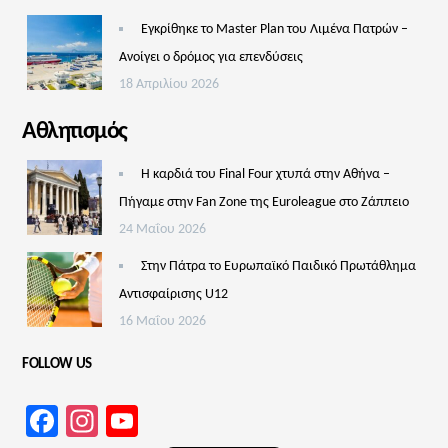
Εγκρίθηκε το Master Plan του Λιμένα Πατρών –
Aνοίγει ο δρόμος για επενδύσεις
18 Απριλίου 2026
Αθλητισμός
Η καρδιά του Final Four χτυπά στην Αθήνα –
Πήγαμε στην Fan Zone της Euroleague στο Ζάππειο
24 Μαΐου 2026
Στην Πάτρα το Ευρωπαϊκό Παιδικό Πρωτάθλημα
Αντισφαίρισης U12
16 Μαΐου 2026
FOLLOW US
Facebook
Instagram
YouTube