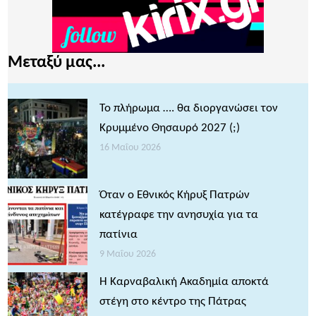
Μεταξύ μας...
Το πλήρωμα …. θα διοργανώσει τον
Κρυμμένο Θησαυρό 2027 (;)
16 Μαΐου 2026
Όταν ο Εθνικός Κήρυξ Πατρών
κατέγραφε την ανησυχία για τα
πατίνια
9 Μαΐου 2026
Η Καρναβαλική Ακαδημία αποκτά
στέγη στο κέντρο της Πάτρας