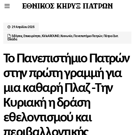
29 Απριλίου 2026
Ειδήσεις
,
Επικαιρότητα
,
ΚirixAROUND
,
Κοινωνία
,
Πανεπιστήμιο Πατρών
,
Πάτρα/Δυτ.
Ελλάδα
Το Πανεπιστήμιο Πατρών
στην πρώτη γραμμή για
μια καθαρή Πλαζ -Την
Κυριακή η δράση
εθελοντισμού και
περιβαλλοντικής