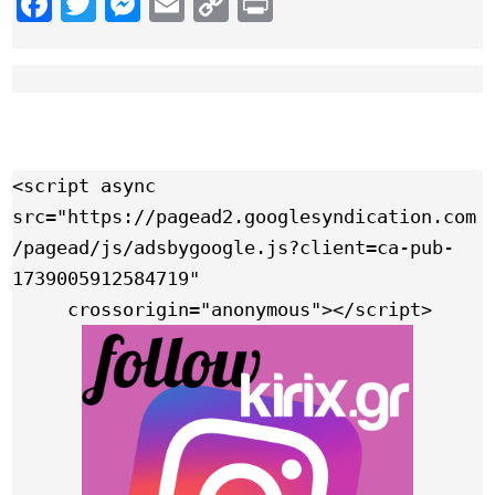
Facebook
Twitter
Messenger
Email
Copy
Print
Link
<script async 
src="https://pagead2.googlesyndication.com
/pagead/js/adsbygoogle.js?client=ca-pub-
1739005912584719"

     crossorigin="anonymous"></script>