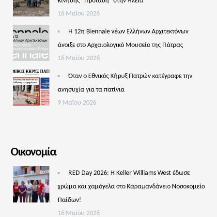
Κίνησης “Πρόταση” στην Ηλεία
16 Μαΐου 2026
Η 12η Biennale νέων Ελλήνων Αρχιτεκτόνων
άνοιξε στο Αρχαιολογικό Μουσείο της Πάτρας
16 Μαΐου 2026
Όταν ο Εθνικός Κήρυξ Πατρών κατέγραφε την
ανησυχία για τα πατίνια
9 Μαΐου 2026
Οικονομία
RED Day 2026: Η Keller Williams West έδωσε
χρώμα και χαμόγελα στο Καραμανδάνειο Νοσοκομείο
Παίδων!
16 Μαΐου 2026