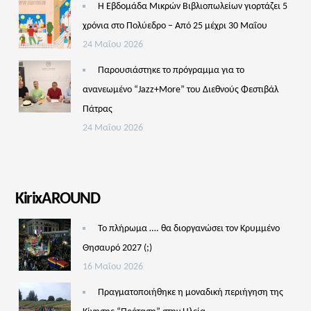
Η Εβδομάδα Μικρών Βιβλιοπωλείων γιορτάζει 5
χρόνια στο Πολύεδρο – Από 25 μέχρι 30 Μαΐου
24 Μαΐου 2026
Παρουσιάστηκε το πρόγραμμα για το
ανανεωμένο “Jazz+More” του Διεθνούς Φεστιβάλ
Πάτρας
24 Μαΐου 2026
KirixAROUND
Το πλήρωμα …. θα διοργανώσει τον Κρυμμένο
Θησαυρό 2027 (;)
16 Μαΐου 2026
Πραγματοποιήθηκε η μοναδική περιήγηση της