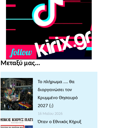
Μεταξύ μας...
Το πλήρωμα …. θα
διοργανώσει τον
Κρυμμένο Θησαυρό
2027 (;)
16 Μαΐου 2026
Όταν ο Εθνικός Κήρυξ