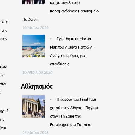
και χαμόγελα στο
Καραμανδάνειο Νοσοκομείο
Παίδων!
ηκε η
16 Μαΐου 2026
 της
στην
Εγκρίθηκε το Master
Plan του Λιμένα Πατρών –
Aνοίγει ο δρόμος για
επενδύσεις
νέων
18 Απριλίου 2026
ων
γικό
Αθλητισμός
ς
Η καρδιά του Final Four
χτυπά στην Αθήνα – Πήγαμε
Κήρυξ
στην Fan Zone της
την
Euroleague στο Ζάππειο
ίνια
24 Μαΐου 2026