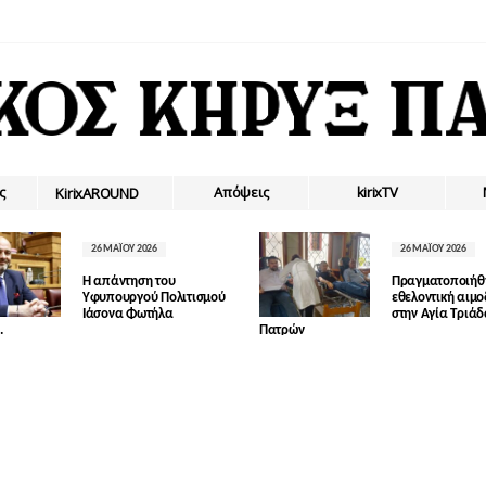
ς
Απόψεις
kirixTV
ΚirixAROUND
26 ΜΑΪ́ΟΥ 2026
26 ΜΑΪ́ΟΥ 2026
Η απάντηση του
Πραγματοποιήθ
Υφυπουργού Πολιτισμού
εθελοντική αιμ
Ιάσονα Φωτήλα
στην Αγία Τριά
.
Πατρών