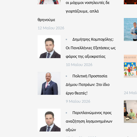
οι μάχιμοι νοσηλευτές δε
γιορτάζουμε, απλά
θρηνούμε
12 Μαΐου 2026
Δημήτρης Κομποχόλης:
Οι Πανελλήνιες Εξετάσεις ως
φάρος της αξιοκρατίας
10 Μαΐου 2026
Πολιτική Προστασία
Δήμου Πατρέων: Στο ίδιο
έργο θεατές!
24 Μαΐ
9 Μαΐου 2026
Περιπλανώμενος προς
αναζήτηση λησμονημένων
αξιών