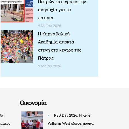
Πατρών κατέγραφε την
ανησυχία για τα
πατίνια
9 Μαΐου 2026
Η Καρναβαλική
Ακαδημία αποκτά
στέγη στο κέντρο της
Πάτρας
9 Μαΐου 2026
Οικονομία
θα
RED Day 2026: Η Keller
υμμένο
Williams West έδωσε χρώμα