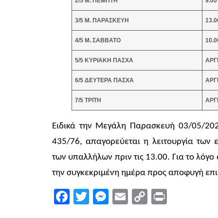
2/5 Μ. ΠΕΜΠΤΗ
9.
0
0
3/5 Μ. ΠΑΡΑΣΚΕΥΗ
13.0
4/5 Μ. ΣΑΒΒΑΤΟ
10.0
5/5 ΚΥΡΙΑΚΗ ΠΑΣΧΑ
ΑΡΓ
6/5 ΔΕΥΤΕΡΑ ΠΑΣΧΑ
ΑΡΓ
7/5 ΤΡΙΤΗ
ΑΡΓ
Ειδικά την Μεγάλη Παρασκευή 03/05/2024
435/76, απαγορεύεται η λειτουργία των
των υπαλλήλων πριν τις 13.00. Για το λόγ
την συγκεκριμένη ημέρα προς αποφυγή επ
Facebook
Twitter
Messenger
Email
Copy
Print
Link