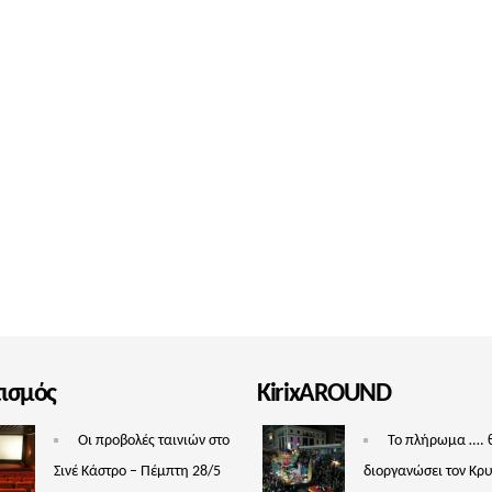
τισμός
KirixAROUND
Οι προβολές ταινιών στο
Το πλήρωμα …. 
Σινέ Κάστρο – Πέμπτη 28/5
διοργανώσει τον Κρ