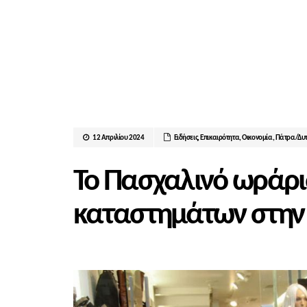
12 Απριλίου 2024
Ειδήσεις
,
Επικαιρότητα
,
Οικονομία
,
Πάτρα/Δυτ
Το Πασχαλινό ωράρι
καταστημάτων στην