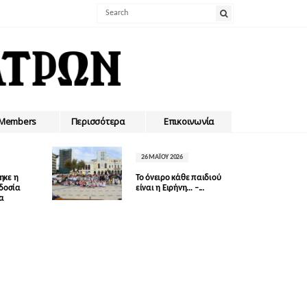
Members
Περισσότερα
Επικοινωνία
26 ΜΑΪ́ΟΥ 2026
ηκε η
Το όνειρο κάθε παιδιού
οδοσία
είναι η Ειρήνη… –...
δα