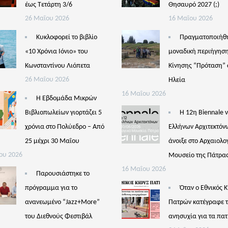
έως Τετάρτη 3/6
Θησαυρό 2027 (;)
26 Μαΐου 2026
16 Μαΐου 2026
Κυκλοφορεί το βιβλίο
Πραγματοποιήθ
«10 Χρόνια Ιόνιο» του
μοναδική περιήγηση
Κωνσταντίνου Λιόπετα
Κίνησης “Πρόταση” 
26 Μαΐου 2026
Ηλεία
16 Μαΐου 2026
Η Εβδομάδα Μικρών
Βιβλιοπωλείων γιορτάζει 5
Η 12η Biennale 
χρόνια στο Πολύεδρο – Από
Ελλήνων Αρχιτεκτόν
25 μέχρι 30 Μαΐου
άνοιξε στο Αρχαιολο
ου 2026
Μουσείο της Πάτρα
16 Μαΐου 2026
Παρουσιάστηκε το
πρόγραμμα για το
Όταν ο Εθνικός 
ανανεωμένο “Jazz+More”
Πατρών κατέγραφε 
του Διεθνούς Φεστιβάλ
ανησυχία για τα πατ