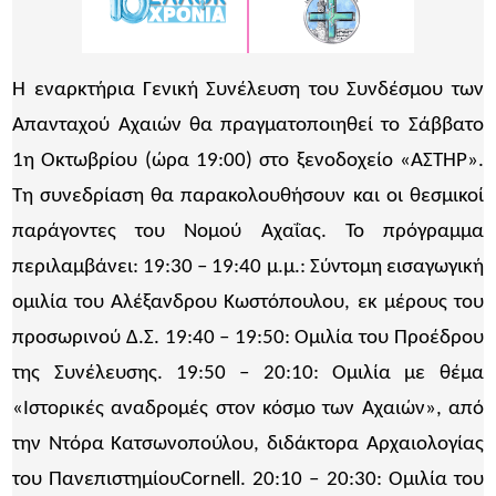
Η εναρκτήρια Γενική Συνέλευση του Συνδέσµου των
Απανταχού Αχαιών θα πραγµατοποιηθεί το Σάββατο
1η Οκτωβρίου (ώρα 19:00) στο ξενοδοχείο «ΑΣΤΗΡ».
Τη συνεδρίαση θα παρακολουθήσουν και οι θεσµικοί
παράγοντες του Νοµού Αχαΐας. Το πρόγραµµα
περιλαµβάνει: 19:30 – 19:40 µ.µ.: Σύντοµη εισαγωγική
οµιλία του Αλέξανδρου Κωστόπουλου, εκ µέρους του
προσωρινού ∆.Σ. 19:40 – 19:50: Οµιλία του Προέδρου
της Συνέλευσης. 19:50 – 20:10: Οµιλία µε θέµα
«Ιστορικές αναδροµές στον κόσµο των Αχαιών», από
την Ντόρα Κατσωνοπούλου, διδάκτορα Αρχαιολογίας
του ΠανεπιστηµίουCornell. 20:10 – 20:30: Οµιλία του