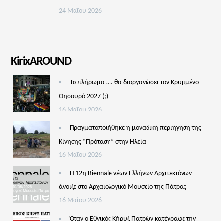
24 Μαΐου 2026
KirixAROUND
Το πλήρωμα …. θα διοργανώσει τον Κρυμμένο
Θησαυρό 2027 (;)
16 Μαΐου 2026
Πραγματοποιήθηκε η μοναδική περιήγηση της
Κίνησης “Πρόταση” στην Ηλεία
16 Μαΐου 2026
Η 12η Biennale νέων Ελλήνων Αρχιτεκτόνων
άνοιξε στο Αρχαιολογικό Μουσείο της Πάτρας
16 Μαΐου 2026
Όταν ο Εθνικός Κήρυξ Πατρών κατέγραφε την