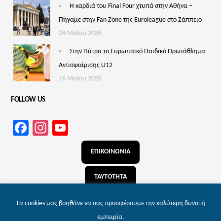
Η καρδιά του Final Four χτυπά στην Αθήνα –
Πήγαμε στην Fan Zone της Euroleague στο Ζάππειο
24 Μαΐου 2026
Στην Πάτρα το Ευρωπαϊκό Παιδικό Πρωτάθλημα
Αντισφαίρισης U12
16 Μαΐου 2026
FOLLOW US
Facebook
Instagram
YouTube
Channel
ΕΠΙΚΟΙΝΩΝΙΑ
ΤΑΥΤΟΤΗΤΑ
ΑΝΑΖΗΤΗΣΗ
Τα cookies μας βοηθάνε να σας προσφέρουμε την καλύτερη δυνατή
εμπειρία.