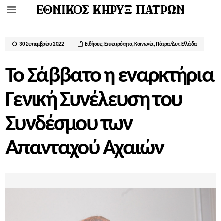
30 Σεπτεμβρίου 2022
Ειδήσεις
,
Επικαιρότητα
,
Κοινωνία
,
Πάτρα/Δυτ. Ελλάδα
Το Σάββατο η εναρκτήρια
Γενική Συνέλευση του
Συνδέσµου των
Απανταχού Αχαιών