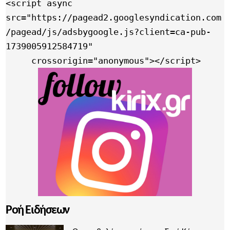
<script async 
src="https://pagead2.googlesyndication.com
/pagead/js/adsbygoogle.js?client=ca-pub-
1739005912584719"

     crossorigin="anonymous"></script>
Ροή Ειδήσεων