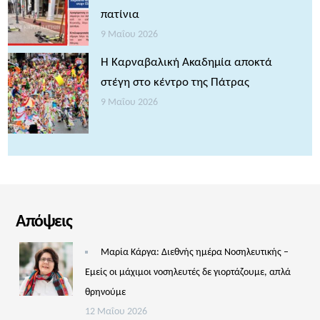
πατίνια
9 Μαΐου 2026
Η Καρναβαλική Ακαδημία αποκτά
στέγη στο κέντρο της Πάτρας
9 Μαΐου 2026
Απόψεις
Μαρία Κάργα: Διεθνής ημέρα Νοσηλευτικής –
Εμείς οι μάχιμοι νοσηλευτές δε γιορτάζουμε, απλά
θρηνούμε
12 Μαΐου 2026