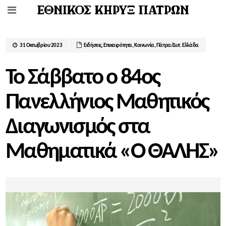
31 Οκτωβρίου 2023
Ειδήσεις
,
Επικαιρότητα
,
Κοινωνία
,
Πάτρα/Δυτ. Ελλάδα
Το Σάββατο ο 84ος
Πανελλήνιος Μαθητικός
Διαγωνισμός στα
Μαθηματικά «Ο ΘΑΛΗΣ»