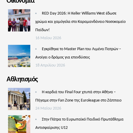
Οικονομία
RED Day 2026: Η Keller Williams West έδωσε
χρώμα και χαμόγελα στο Καραμανδάνειο Νοσοκομείο
Παίδων!
16 Μαΐου 2026
Εγκρίθηκε το Master Plan του Λιμένα Πατρών –
Aνοίγει ο δρόμος για επενδύσεις
18 Απριλίου 2026
Αθλητισμός
Η καρδιά του Final Four χτυπά στην Αθήνα –
Πήγαμε στην Fan Zone της Euroleague στο Ζάππειο
24 Μαΐου 2026
Στην Πάτρα το Ευρωπαϊκό Παιδικό Πρωτάθλημα
Αντισφαίρισης U12