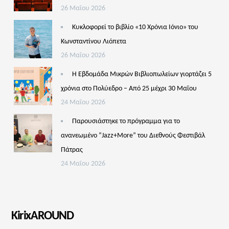
26 Μαΐου 2026
Κυκλοφορεί το βιβλίο «10 Χρόνια Ιόνιο» του
Κωνσταντίνου Λιόπετα
26 Μαΐου 2026
Η Εβδομάδα Μικρών Βιβλιοπωλείων γιορτάζει 5
χρόνια στο Πολύεδρο – Από 25 μέχρι 30 Μαΐου
24 Μαΐου 2026
Παρουσιάστηκε το πρόγραμμα για το
ανανεωμένο “Jazz+More” του Διεθνούς Φεστιβάλ
Πάτρας
24 Μαΐου 2026
KirixAROUND