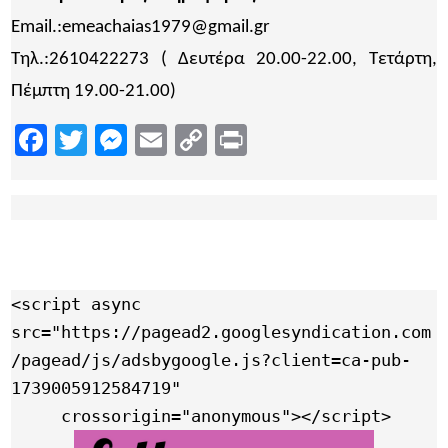
Email.:emeachaias1979@gmail.gr
Τηλ.:2610422273 ( Δευτέρα 20.00-22.00, Τετάρτη,
Πέμπτη 19.00-21.00)
Facebook
Twitter
Messenger
Email
Copy
Print
Link
<script async 
src="https://pagead2.googlesyndication.com
/pagead/js/adsbygoogle.js?client=ca-pub-
1739005912584719"

     crossorigin="anonymous"></script>