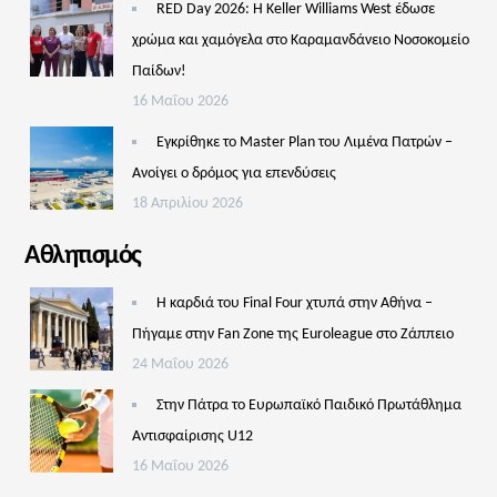
RED Day 2026: Η Keller Williams West έδωσε
χρώμα και χαμόγελα στο Καραμανδάνειο Νοσοκομείο
Παίδων!
16 Μαΐου 2026
Εγκρίθηκε το Master Plan του Λιμένα Πατρών –
Aνοίγει ο δρόμος για επενδύσεις
18 Απριλίου 2026
Αθλητισμός
Η καρδιά του Final Four χτυπά στην Αθήνα –
Πήγαμε στην Fan Zone της Euroleague στο Ζάππειο
24 Μαΐου 2026
Στην Πάτρα το Ευρωπαϊκό Παιδικό Πρωτάθλημα
Αντισφαίρισης U12
16 Μαΐου 2026