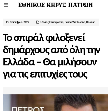
3 Οκτωβρίου 2022
Ειδήσεις
,
Επικαιρότητα
,
Πάτρα/Δυτ. Ελλάδα
,
Πολιτική
Το σπιράλ φιλοξενεί
δημάρχους από όλη την
Ελλάδα – Θα μιλήσουν
για τις επιτυχίες τους