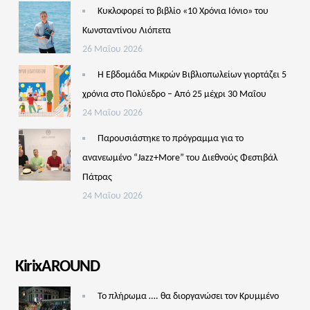
Κυκλοφορεί το βιβλίο «10 Χρόνια Ιόνιο» του
Κωνσταντίνου Λιόπετα
26 Μαΐου 2026
Η Εβδομάδα Μικρών Βιβλιοπωλείων γιορτάζει 5
χρόνια στο Πολύεδρο – Από 25 μέχρι 30 Μαΐου
24 Μαΐου 2026
Παρουσιάστηκε το πρόγραμμα για το
ανανεωμένο “Jazz+More” του Διεθνούς Φεστιβάλ
Πάτρας
24 Μαΐου 2026
KirixAROUND
Το πλήρωμα …. θα διοργανώσει τον Κρυμμένο