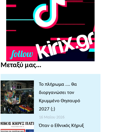
Μεταξύ μας...
Το πλήρωμα …. θα
διοργανώσει τον
Κρυμμένο Θησαυρό
2027 (;)
16 Μαΐου 2026
Όταν ο Εθνικός Κήρυξ