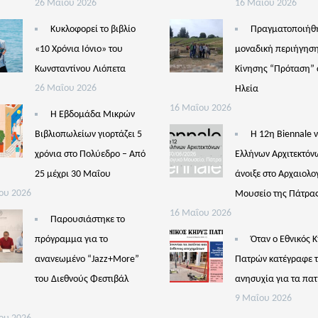
26 Μαΐου 2026
16 Μαΐου 2026
Κυκλοφορεί το βιβλίο
Πραγματοποιήθ
«10 Χρόνια Ιόνιο» του
μοναδική περιήγηση
Κωνσταντίνου Λιόπετα
Κίνησης “Πρόταση” 
26 Μαΐου 2026
Ηλεία
16 Μαΐου 2026
Η Εβδομάδα Μικρών
Βιβλιοπωλείων γιορτάζει 5
Η 12η Biennale 
χρόνια στο Πολύεδρο – Από
Ελλήνων Αρχιτεκτόν
25 μέχρι 30 Μαΐου
άνοιξε στο Αρχαιολο
ου 2026
Μουσείο της Πάτρα
16 Μαΐου 2026
Παρουσιάστηκε το
πρόγραμμα για το
Όταν ο Εθνικός 
ανανεωμένο “Jazz+More”
Πατρών κατέγραφε 
του Διεθνούς Φεστιβάλ
ανησυχία για τα πατ
ς
9 Μαΐου 2026