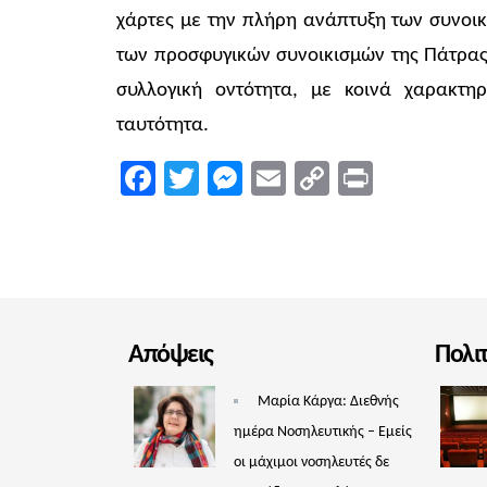
χάρτες με την πλήρη ανάπτυξη των συνοι
των προσφυγικών συνοικισμών της Πάτρας,
συλλογική οντότητα, με κοινά χαρακτη
ταυτότητα.
Facebook
Twitter
Messenger
Email
Copy
Print
Link
Απόψεις
Πολι
Μαρία Κάργα: Διεθνής
ημέρα Νοσηλευτικής – Εμείς
οι μάχιμοι νοσηλευτές δε