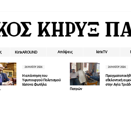
ς
Απόψεις
kirixTV
ΚirixAROUND
26 ΜΑΪ́ΟΥ 2026
26 ΜΑΪ́ΟΥ 2026
Η απάντηση του
Πραγματοποιήθ
Υφυπουργού Πολιτισμού
εθελοντική αιμ
Ιάσονα Φωτήλα
στην Αγία Τριά
.
Πατρών