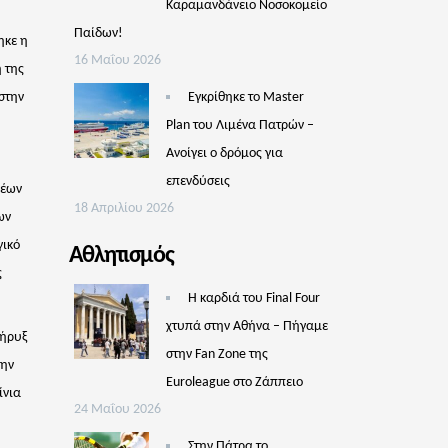
Καραμανδάνειο Νοσοκομείο
Παίδων!
ηκε η
16 Μαΐου 2026
 της
στην
Εγκρίθηκε το Master
Plan του Λιμένα Πατρών –
Aνοίγει ο δρόμος για
επενδύσεις
νέων
18 Απριλίου 2026
ων
γικό
Αθλητισμός
ς
Η καρδιά του Final Four
χτυπά στην Αθήνα – Πήγαμε
Κήρυξ
στην Fan Zone της
την
Euroleague στο Ζάππειο
ίνια
24 Μαΐου 2026
Στην Πάτρα το