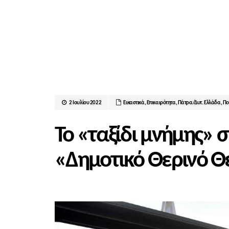
2 Ιουλίου 2022
Εικαστικά
,
Επικαιρότητα
,
Πάτρα/Δυτ. Ελλάδα
,
Πο
Το «ταξίδι μνήμης» σ
«Δημοτικό Θερινό 