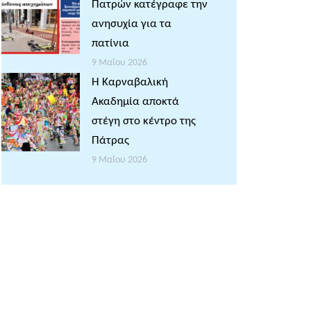
Πατρών κατέγραφε την
ανησυχία για τα
πατίνια
9 Μαΐου 2026
Η Καρναβαλική
Ακαδημία αποκτά
στέγη στο κέντρο της
Πάτρας
9 Μαΐου 2026