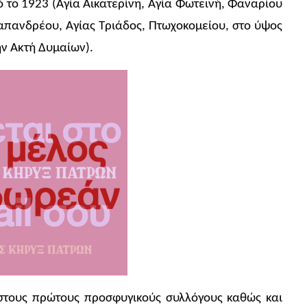
 το 1923 (Αγία Αικατερίνη, Αγία Φωτεινή, Φαναρίου
Παπανδρέου, Αγίας Τριάδος, Πτωχοκομείου, στο ύψος
ν Ακτή Δυμαίων).
 στους πρώτους προσφυγικούς συλλόγους καθώς και