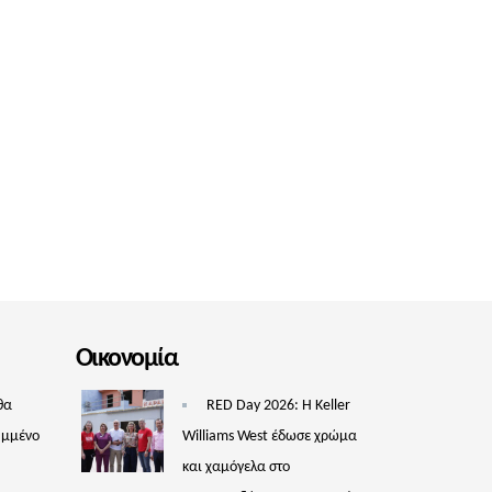
Οικονομία
θα
RED Day 2026: Η Keller
υμμένο
Williams West έδωσε χρώμα
και χαμόγελα στο