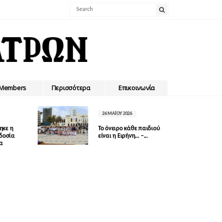
Members
Περισσότερα
Επικοινωνία
26 ΜΑΪ́ΟΥ 2026
ηκε η
Το όνειρο κάθε παιδιού
οδοσία
είναι η Ειρήνη… –...
δα