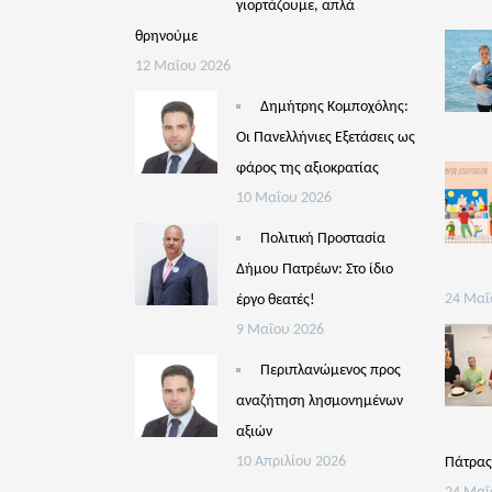
γιορτάζουμε, απλά
θρηνούμε
12 Μαΐου 2026
Δημήτρης Κομποχόλης:
Οι Πανελλήνιες Εξετάσεις ως
φάρος της αξιοκρατίας
10 Μαΐου 2026
Πολιτική Προστασία
Δήμου Πατρέων: Στο ίδιο
έργο θεατές!
24 Μαΐ
9 Μαΐου 2026
Περιπλανώμενος προς
αναζήτηση λησμονημένων
αξιών
10 Απριλίου 2026
Πάτρα