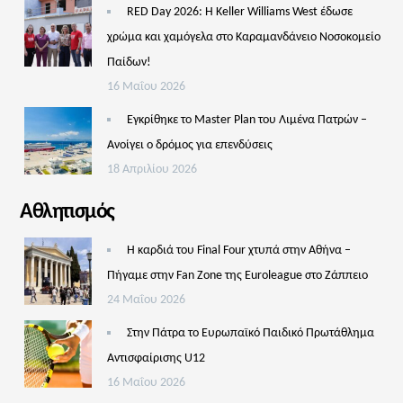
RED Day 2026: Η Keller Williams West έδωσε
χρώμα και χαμόγελα στο Καραμανδάνειο Νοσοκομείο
Παίδων!
16 Μαΐου 2026
Εγκρίθηκε το Master Plan του Λιμένα Πατρών –
Aνοίγει ο δρόμος για επενδύσεις
18 Απριλίου 2026
Αθλητισμός
Η καρδιά του Final Four χτυπά στην Αθήνα –
Πήγαμε στην Fan Zone της Euroleague στο Ζάππειο
24 Μαΐου 2026
Στην Πάτρα το Ευρωπαϊκό Παιδικό Πρωτάθλημα
Αντισφαίρισης U12
16 Μαΐου 2026