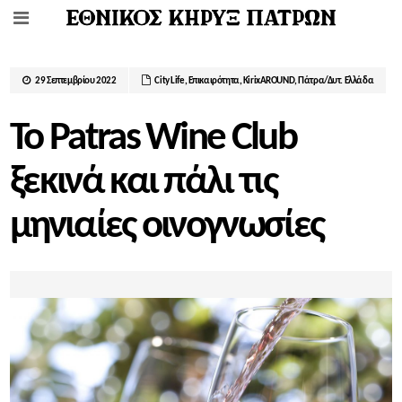
29 Σεπτεμβρίου 2022
City Life
,
Επικαιρότητα
,
ΚirixAROUND
,
Πάτρα/Δυτ. Ελλάδα
Το Patras Wine Club
ξεκινά και πάλι τις
µηνιαίες οινογνωσίες