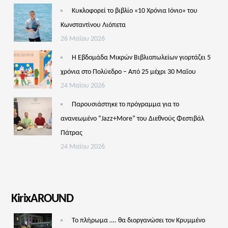
Κυκλοφορεί το βιβλίο «10 Χρόνια Ιόνιο» του
Κωνσταντίνου Λιόπετα
26 Μαΐου 2026
Η Εβδομάδα Μικρών Βιβλιοπωλείων γιορτάζει 5
χρόνια στο Πολύεδρο – Από 25 μέχρι 30 Μαΐου
24 Μαΐου 2026
Παρουσιάστηκε το πρόγραμμα για το
ανανεωμένο “Jazz+More” του Διεθνούς Φεστιβάλ
Πάτρας
24 Μαΐου 2026
KirixAROUND
Το πλήρωμα …. θα διοργανώσει τον Κρυμμένο