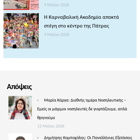
9 Μαΐου 2026
Η Καρναβαλική Ακαδημία αποκτά
στέγη στο κέντρο της Πάτρας
9 Μαΐου 2026
Απόψεις
Μαρία Κάργα: Διεθνής ημέρα Νοσηλευτικής –
Εμείς οι μάχιμοι νοσηλευτές δε γιορτάζουμε, απλά
θρηνούμε
12 Μαΐου 2026
Δημήτρης Κομποχόλης: Οι Πανελλήνιες Εξετάσεις