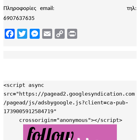
Πληροφορίες email:
yiamas@patraswineclub.gr
τηλ:
6907637635
Facebook
Twitter
Messenger
Email
Copy
Print
Link
<script async 
src="https://pagead2.googlesyndication.com
/pagead/js/adsbygoogle.js?client=ca-pub-
1739005912584719"

     crossorigin="anonymous"></script>