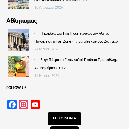
18 Απριλίου 2026
Αθλητισμός
Η καρδιά του Final Four χτυπά στην Αθήνα –
Πήγαμε στην Fan Zone της Euroleague στο Ζάππειο
24 Μαΐου 2026
Στην Πάτρα το Ευρωπαϊκό Παιδικό Πρωτάθλημα
Αντισφαίρισης U12
16 Μαΐου 2026
FOLLOW US
Facebook
Instagram
YouTube
Channel
ΕΠΙΚΟΙΝΩΝΙΑ