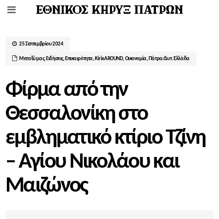
25 Σεπτεμβρίου 2024
Μεταξύ μας
,
Ειδήσεις
,
Επικαιρότητα
,
ΚirixAROUND
,
Οικονομία
,
Πάτρα/Δυτ. Ελλάδα
Φίρμα από την
Θεσσαλονίκη στο
εμβληματικό κτίριο Τζίνη
– Αγίου Νικολάου και
Μαιζώνος