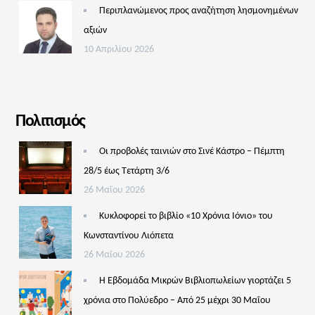
Περιπλανώμενος προς αναζήτηση λησμονημένων
αξιών
10 Απριλίου 2026
Πολιτισμός
Οι προβολές ταινιών στο Σινέ Κάστρο – Πέμπτη
28/5 έως Τετάρτη 3/6
26 Μαΐου 2026
Κυκλοφορεί το βιβλίο «10 Χρόνια Ιόνιο» του
Κωνσταντίνου Λιόπετα
26 Μαΐου 2026
Η Εβδομάδα Μικρών Βιβλιοπωλείων γιορτάζει 5
χρόνια στο Πολύεδρο – Από 25 μέχρι 30 Μαΐου