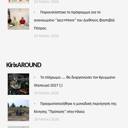
24 Μαΐου 2026
Παρουσιάστηκε το πρόγραμμα για το
ανανεωμένο “Jazz+More” του Διεθνούς Φεστιβάλ
Πάτρας
24 Μαΐου 2026
KirixAROUND
Το πλήρωμα …. θα διοργανώσει τον Κρυμμένο
Θησαυρό 2027 (;)
16 Μαΐου 2026
Πραγματοποιήθηκε η μοναδική περιήγηση της
Κίνησης “Πρόταση” στην Ηλεία
16 Μαΐου 2026