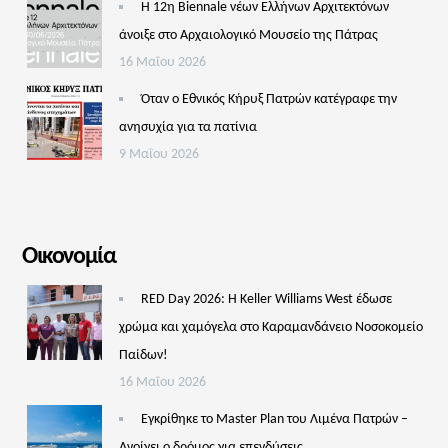
Η 12η Biennale νέων Ελλήνων Αρχιτεκτόνων
άνοιξε στο Αρχαιολογικό Μουσείο της Πάτρας
16 Μαΐου 2026
Όταν ο Εθνικός Κήρυξ Πατρών κατέγραφε την
ανησυχία για τα πατίνια
9 Μαΐου 2026
Οικονομία
RED Day 2026: Η Keller Williams West έδωσε
χρώμα και χαμόγελα στο Καραμανδάνειο Νοσοκομείο
Παίδων!
16 Μαΐου 2026
Εγκρίθηκε το Master Plan του Λιμένα Πατρών –
Aνοίγει ο δρόμος για επενδύσεις