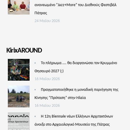
ανανεωμένο “Jazz+More” του Διεθνούς Φεστιβάλ
Πάτρας
24 Μαΐου 2026
KirixAROUND
Το πλήρωμα …. θα διοργανώσει τον Κρυμμένο
Θησαυρό 2027 (;)
16 Μαΐου 2026
Πραγματοποιήθηκε η μοναδική περιήγηση της
Κίνησης “Πρόταση” στην Ηλεία
16 Μαΐου 2026
Η 12η Biennale νέων Ελλήνων Αρχιτεκτόνων
άνοιξε στο Αρχαιολογικό Μουσείο της Πάτρας