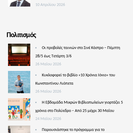
10 Απριλίου 2026
Πολιτισμός
Οι προβολές ταινιών στο Σινέ Κάστρο – Πέμπτη
28/5 έως Τετάρτη 3/6
26 Μαΐου 2026
Κυκλοφορεί το βιβλίο «10 Χρόνια Ιόνιο» του
Κωνσταντίνου Λιόπετα
26 Μαΐου 2026
Η Εβδομάδα Μικρών Βιβλιοπωλείων γιορτάζει 5
χρόνια στο Πολύεδρο – Από 25 μέχρι 30 Μαΐου
24 Μαΐου 2026
Παρουσιάστηκε το πρόγραμμα για το