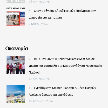
16 Μαΐου 2026
Όταν ο Εθνικός Κήρυξ Πατρών κατέγραφε την
ανησυχία για τα πατίνια
9 Μαΐου 2026
Οικονομία
RED Day 2026: Η Keller Williams West έδωσε
χρώμα και χαμόγελα στο Καραμανδάνειο Νοσοκομείο
Παίδων!
16 Μαΐου 2026
Εγκρίθηκε το Master Plan του Λιμένα Πατρών –
Aνοίγει ο δρόμος για επενδύσεις
18 Απριλίου 2026