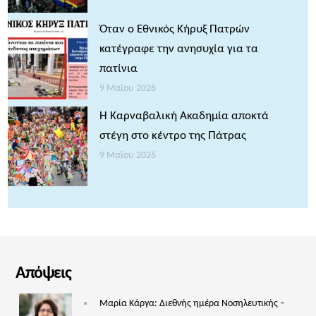
Όταν ο Εθνικός Κήρυξ Πατρών
κατέγραφε την ανησυχία για τα
πατίνια
9 Μαΐου 2026
Η Καρναβαλική Ακαδημία αποκτά
στέγη στο κέντρο της Πάτρας
9 Μαΐου 2026
Απόψεις
Μαρία Κάργα: Διεθνής ημέρα Νοσηλευτικής –