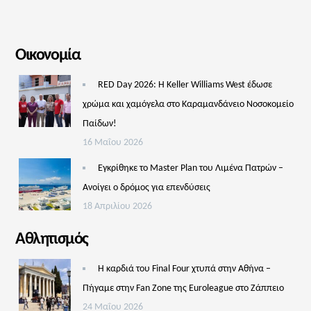
Οικονομία
RED Day 2026: Η Keller Williams West έδωσε
χρώμα και χαμόγελα στο Καραμανδάνειο Νοσοκομείο
Παίδων!
16 Μαΐου 2026
Εγκρίθηκε το Master Plan του Λιμένα Πατρών –
Aνοίγει ο δρόμος για επενδύσεις
18 Απριλίου 2026
Αθλητισμός
Η καρδιά του Final Four χτυπά στην Αθήνα –
Πήγαμε στην Fan Zone της Euroleague στο Ζάππειο
24 Μαΐου 2026