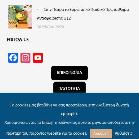
Στην Πάτρα το Ευρωπαϊκό Παιδικό Πρωτάθλημα
Αντισφαίρισης U12
16 Μαΐου 2026
FOLLOW US
Facebook
Instagram
YouTube
Channel
ΕΠΙΚΟΙΝΩΝΙΑ
ΤΑΥΤΟΤΗΤΑ
ΑΝΑΖΗΤΗΣΗ
Τα cookies μας βοηθάνε να σας προσφέρουμε την καλύτερη δυνατή
εμπειρία.
Χρησιμοποιώντας το kirix.gr ή κλείνοντας αυτό το μήνυμα αποδέχεστε την
© 2026 kirix.gr – Εφημερίδα των Πατρών | Powered by
Wordpress
. Designed by
Ρυθμίσεις
πολιτική
του παρόντος website για τα cookies.
Αποδοχή