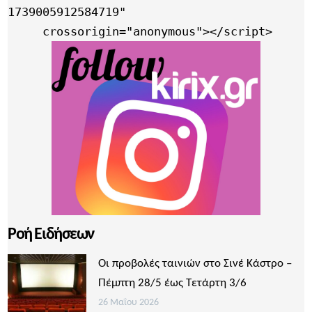
1739005912584719"

     crossorigin="anonymous"></script>
Ροή Ειδήσεων
Οι προβολές ταινιών στο Σινέ Κάστρο –
Πέμπτη 28/5 έως Τετάρτη 3/6
26 Μαΐου 2026