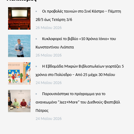
Οι προβολές ταινιών στο Σινέ Κάστρο – Πέμπτη
28/5 έως Τετάρτη 3/6
26 Μαΐου 2026
Κυκλοφορεί το βιβλίο «10 Χρόνια Ιόνιο» του
Κωνσταντίνου Λιόπετα
26 Μαΐου 2026
Η Εβδομάδα Μικρών Βιβλιοπωλείων γιορτάζει 5
χρόνια στο Πολύεδρο – Από 25 μέχρι 30 Μαΐου
24 Μαΐου 2026
Παρουσιάστηκε το πρόγραμμα για το
ανανεωμένο “Jazz+More” του Διεθνούς Φεστιβάλ
Πάτρας
24 Μαΐου 2026