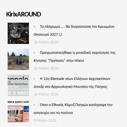
KirixAROUND
Το πλήρωμα …. θα διοργανώσει τον Κρυμμένο
Θησαυρό 2027 (;)
16 Μαΐου 2026
Πραγματοποιήθηκε η μοναδική περιήγηση της
Κίνησης “Πρόταση” στην Ηλεία
16 Μαΐου 2026
Η 12η Biennale νέων Ελλήνων Αρχιτεκτόνων
άνοιξε στο Αρχαιολογικό Μουσείο της Πάτρας
16 Μαΐου 2026
Όταν ο Εθνικός Κήρυξ Πατρών κατέγραφε την
ανησυχία για τα πατίνια
9 Μαΐου 2026