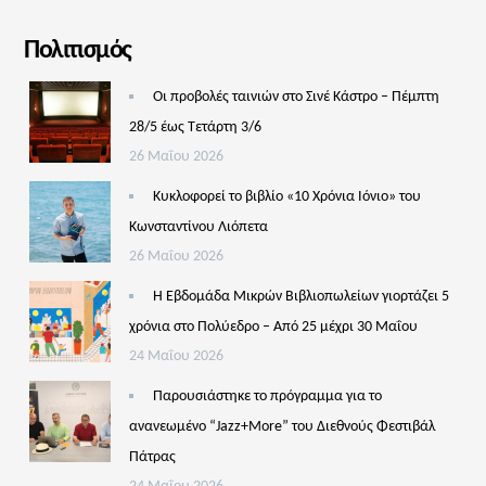
Πολιτισμός
Οι προβολές ταινιών στο Σινέ Κάστρο – Πέμπτη
28/5 έως Τετάρτη 3/6
26 Μαΐου 2026
Κυκλοφορεί το βιβλίο «10 Χρόνια Ιόνιο» του
Κωνσταντίνου Λιόπετα
26 Μαΐου 2026
Η Εβδομάδα Μικρών Βιβλιοπωλείων γιορτάζει 5
χρόνια στο Πολύεδρο – Από 25 μέχρι 30 Μαΐου
24 Μαΐου 2026
Παρουσιάστηκε το πρόγραμμα για το
ανανεωμένο “Jazz+More” του Διεθνούς Φεστιβάλ
Πάτρας