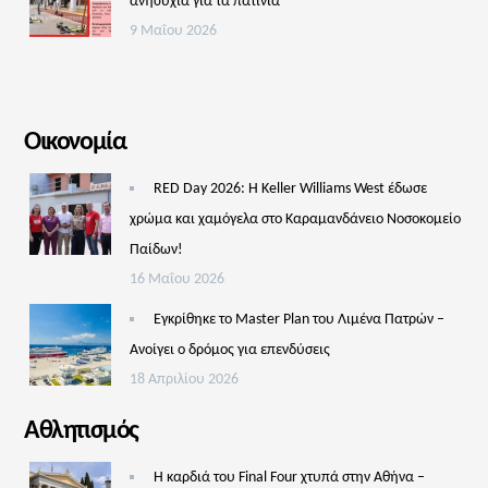
ανησυχία για τα πατίνια
9 Μαΐου 2026
Οικονομία
RED Day 2026: Η Keller Williams West έδωσε
χρώμα και χαμόγελα στο Καραμανδάνειο Νοσοκομείο
Παίδων!
16 Μαΐου 2026
Εγκρίθηκε το Master Plan του Λιμένα Πατρών –
Aνοίγει ο δρόμος για επενδύσεις
18 Απριλίου 2026
Αθλητισμός
Η καρδιά του Final Four χτυπά στην Αθήνα –