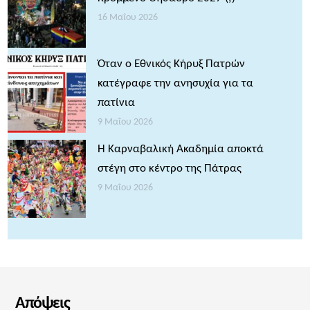
16 Μαΐου 2026
Όταν ο Εθνικός Κήρυξ Πατρών
κατέγραφε την ανησυχία για τα
πατίνια
9 Μαΐου 2026
Η Καρναβαλική Ακαδημία αποκτά
στέγη στο κέντρο της Πάτρας
9 Μαΐου 2026
Απόψεις