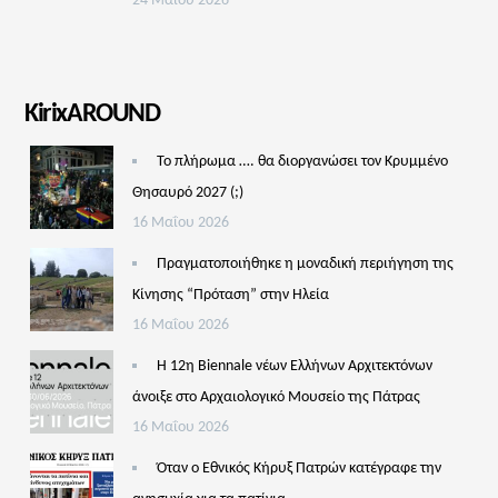
24 Μαΐου 2026
KirixAROUND
Το πλήρωμα …. θα διοργανώσει τον Κρυμμένο
Θησαυρό 2027 (;)
16 Μαΐου 2026
Πραγματοποιήθηκε η μοναδική περιήγηση της
Κίνησης “Πρόταση” στην Ηλεία
16 Μαΐου 2026
Η 12η Biennale νέων Ελλήνων Αρχιτεκτόνων
άνοιξε στο Αρχαιολογικό Μουσείο της Πάτρας
16 Μαΐου 2026
Όταν ο Εθνικός Κήρυξ Πατρών κατέγραφε την