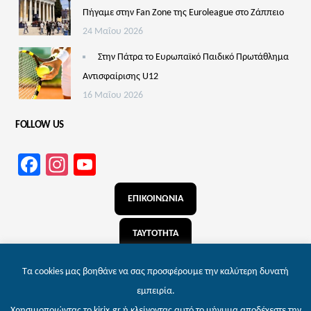
Πήγαμε στην Fan Zone της Euroleague στο Ζάππειο
24 Μαΐου 2026
Στην Πάτρα το Ευρωπαϊκό Παιδικό Πρωτάθλημα
Αντισφαίρισης U12
16 Μαΐου 2026
FOLLOW US
Facebook
Instagram
YouTube
Channel
ΕΠΙΚΟΙΝΩΝΙΑ
ΤΑΥΤΟΤΗΤΑ
ΑΝΑΖΗΤΗΣΗ
Τα cookies μας βοηθάνε να σας προσφέρουμε την καλύτερη δυνατή
εμπειρία.
Χρησιμοποιώντας το kirix.gr ή κλείνοντας αυτό το μήνυμα αποδέχεστε την