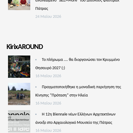
ανανεωμένο “Jazz+More” του Διεθνούς Φεστιβάλ
Πάτρας
24 Μαΐου 2026
KirixAROUND
Το πλήρωμα …. θα διοργανώσει τον Κρυμμένο
Θησαυρό 2027 (;)
16 Μαΐου 2026
Πραγματοποιήθηκε η μοναδική περιήγηση της
Κίνησης “Πρόταση” στην Ηλεία
16 Μαΐου 2026
Η 12η Biennale νέων Ελλήνων Αρχιτεκτόνων
άνοιξε στο Αρχαιολογικό Μουσείο της Πάτρας
16 Μαΐου 2026