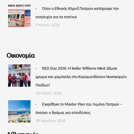
Όταν ο Εθνικός Κήρυξ Πατρών κατέγραφε την
ανησυχία για τα πατίνια
9 Μαΐου 2026
Οικονομία
RED Day 2026: Η Keller Williams West έδωσε
χρώμα και χαμόγελα στο Καραμανδάνειο Νοσοκομείο
Παίδων!
16 Μαΐου 2026
Εγκρίθηκε το Master Plan του Λιμένα Πατρών –
Aνοίγει ο δρόμος για επενδύσεις
18 Απριλίου 2026