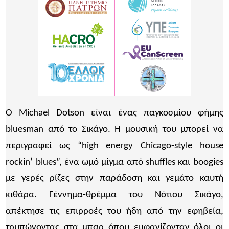
O Michael Dotson είναι ένας παγκοσμίου φήμης
bluesman από το Σικάγο. H μουσική του μπορεί να
περιγραφεί ως “high energy Chicago-style house
rockin’ blues”, ένα ωμό μίγμα από shuffles και boogies
με γερές ρίζες στην παράδοση και γεμάτο καυτή
κιθάρα. Γέννημα-θρέμμα του Νότιου Σικάγο,
απέκτησε τις επιρροές του ήδη από την εφηβεία,
τρυπώνοντας στα μπαρ όπου εμφανίζονταν όλοι οι