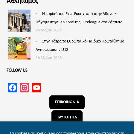
Αθλητισμός
Η καρδιά του Final Four χτυπά στην Αθήνα –
Πήγαμε στην Fan Zone της Euroleague στο Ζάππειο
24 Μαΐου 2026
Στην Πάτρα το Ευρωπαϊκό Παιδικό Πρωτάθλημα
Αντισφαίρισης U12
16 Μαΐου 2026
FOLLOW US
Facebook
Instagram
YouTube
Channel
ΕΠΙΚΟΙΝΩΝΙΑ
ΤΑΥΤΟΤΗΤΑ
ΑΝΑΖΗΤΗΣΗ
Τα cookies μας βοηθάνε να σας προσφέρουμε την καλύτερη δυνατή