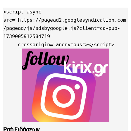
<script async 
src="https://pagead2.googlesyndication.com
/pagead/js/adsbygoogle.js?client=ca-pub-
1739005912584719"

     crossorigin="anonymous"></script>
Ροή Ειδήσεων