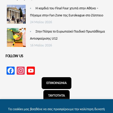
Η καρδιά του Final Four χτυπά στην Αθήνα –
Πήγαμε στην Fan Zone της Euroleague στο Ζάππειο
24 Μαΐου 2026
Στην Πάτρα το Ευρωπαϊκό Παιδικό Πρωτάθλημα
Αντισφαίρισης U12
16 Μαΐου 2026
FOLLOW US
Facebook
Instagram
YouTube
Channel
ΕΠΙΚΟΙΝΩΝΙΑ
ΤΑΥΤΟΤΗΤΑ
ΑΝΑΖΗΤΗΣΗ
Τα cookies μας βοηθάνε να σας προσφέρουμε την καλύτερη δυνατή