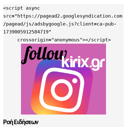
<script async 
src="https://pagead2.googlesyndication.com
/pagead/js/adsbygoogle.js?client=ca-pub-
1739005912584719"

     crossorigin="anonymous"></script>
Ροή Ειδήσεων