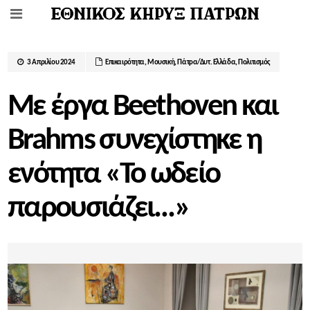
3 Απριλίου 2024
Επικαιρότητα
,
Μουσική
,
Πάτρα/Δυτ. Ελλάδα
,
Πολιτισμός
Με έργα Beethoven και
Βrahms συνεχίστηκε η
ενότητα «Το ωδείο
παρουσιάζει…»