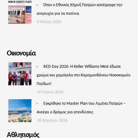
Όταν ο Εθνικός Κήρυξ Πατρών κατέγραφε την
ανησυχία για τα πατίνια
9 Μαΐου 2026
Οικονομία
RED Day 2026: Η Keller Williams West έδωσε
χρώμα και χαμόγελα στο Καραμανδάνειο Νοσοκομείο
Παίδων!
16 Μαΐου 2026
Εγκρίθηκε το Master Plan του Λιμένα Πατρών –
Aνοίγει ο δρόμος για επενδύσεις
18 Απριλίου 2026
Αθλητισμός