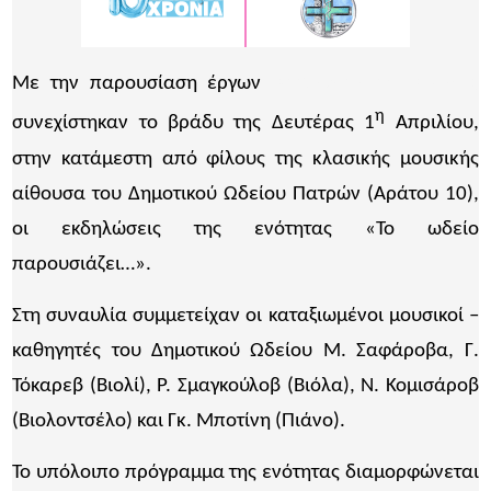
Με την παρουσίαση έργων
Beethoven και Βrahms,
η
συνεχίστηκαν το βράδυ της Δευτέρας 1
Απριλίου,
στην κατάμεστη από φίλους της κλασικής μουσικής
αίθουσα του Δημοτικού Ωδείου Πατρών (Αράτου 10),
οι εκδηλώσεις της ενότητας «Το ωδείο
παρουσιάζει…».
Στη συναυλία συμμετείχαν οι καταξιωμένοι μουσικοί –
καθηγητές του Δημοτικού Ωδείου Μ. Σαφάροβα, Γ.
Τόκαρεβ (Βιολί), Ρ. Σμαγκούλοβ (Βιόλα), Ν. Κομισάροβ
(Βιολοντσέλο) και Γκ. Μποτίνη (Πιάνο).
Το υπόλοιπο πρόγραμμα της ενότητας διαμορφώνεται