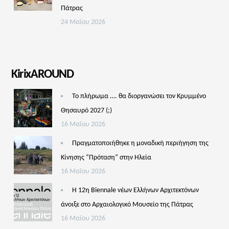
Πάτρας
24 Μαΐου 2026
KirixAROUND
Το πλήρωμα …. θα διοργανώσει τον Κρυμμένο
Θησαυρό 2027 (;)
16 Μαΐου 2026
Πραγματοποιήθηκε η μοναδική περιήγηση της
Κίνησης “Πρόταση” στην Ηλεία
16 Μαΐου 2026
Η 12η Biennale νέων Ελλήνων Αρχιτεκτόνων
άνοιξε στο Αρχαιολογικό Μουσείο της Πάτρας
16 Μαΐου 2026