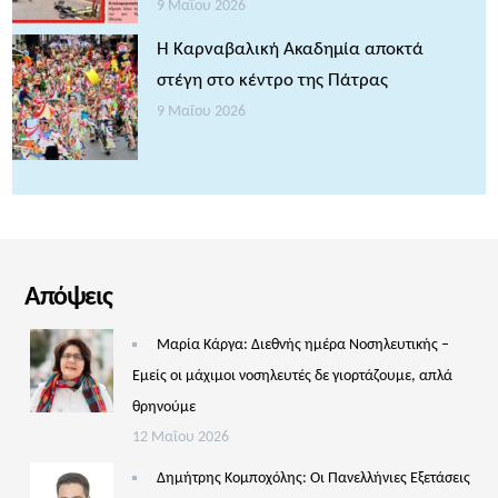
9 Μαΐου 2026
Η Καρναβαλική Ακαδημία αποκτά
στέγη στο κέντρο της Πάτρας
9 Μαΐου 2026
Απόψεις
Μαρία Κάργα: Διεθνής ημέρα Νοσηλευτικής –
Εμείς οι μάχιμοι νοσηλευτές δε γιορτάζουμε, απλά
θρηνούμε
12 Μαΐου 2026
Δημήτρης Κομποχόλης: Οι Πανελλήνιες Εξετάσεις