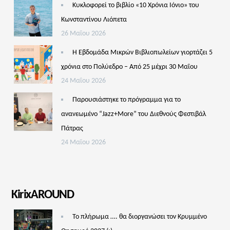
Κυκλοφορεί το βιβλίο «10 Χρόνια Ιόνιο» του
Κωνσταντίνου Λιόπετα
26 Μαΐου 2026
Η Εβδομάδα Μικρών Βιβλιοπωλείων γιορτάζει 5
χρόνια στο Πολύεδρο – Από 25 μέχρι 30 Μαΐου
24 Μαΐου 2026
Παρουσιάστηκε το πρόγραμμα για το
ανανεωμένο “Jazz+More” του Διεθνούς Φεστιβάλ
Πάτρας
24 Μαΐου 2026
KirixAROUND
Το πλήρωμα …. θα διοργανώσει τον Κρυμμένο