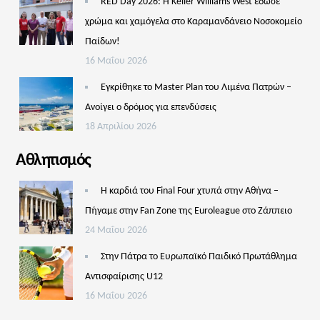
RED Day 2026: Η Keller Williams West έδωσε
χρώμα και χαμόγελα στο Καραμανδάνειο Νοσοκομείο
Παίδων!
16 Μαΐου 2026
Εγκρίθηκε το Master Plan του Λιμένα Πατρών –
Aνοίγει ο δρόμος για επενδύσεις
18 Απριλίου 2026
Αθλητισμός
Η καρδιά του Final Four χτυπά στην Αθήνα –
Πήγαμε στην Fan Zone της Euroleague στο Ζάππειο
24 Μαΐου 2026
Στην Πάτρα το Ευρωπαϊκό Παιδικό Πρωτάθλημα
Αντισφαίρισης U12
16 Μαΐου 2026