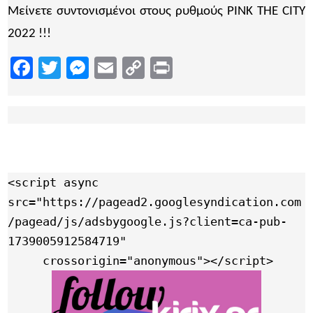
Μείνετε συντονισμένοι στους ρυθμούς PINK THE CITY
2022 !!!
Facebook
Twitter
Messenger
Email
Copy
Print
Link
<script async 
src="https://pagead2.googlesyndication.com
/pagead/js/adsbygoogle.js?client=ca-pub-
1739005912584719"

     crossorigin="anonymous"></script>