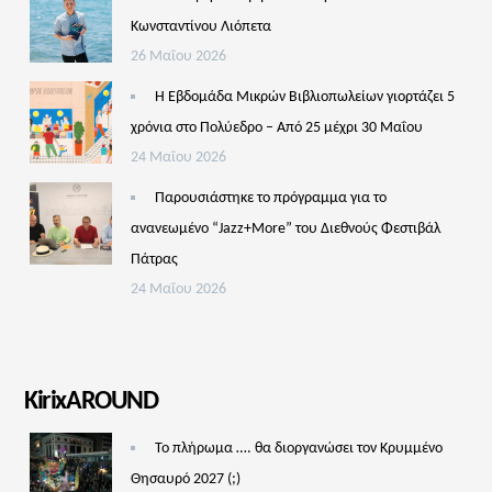
Κωνσταντίνου Λιόπετα
26 Μαΐου 2026
Η Εβδομάδα Μικρών Βιβλιοπωλείων γιορτάζει 5
χρόνια στο Πολύεδρο – Από 25 μέχρι 30 Μαΐου
24 Μαΐου 2026
Παρουσιάστηκε το πρόγραμμα για το
ανανεωμένο “Jazz+More” του Διεθνούς Φεστιβάλ
Πάτρας
24 Μαΐου 2026
KirixAROUND
Το πλήρωμα …. θα διοργανώσει τον Κρυμμένο
Θησαυρό 2027 (;)