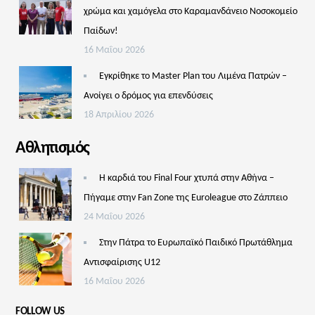
χρώμα και χαμόγελα στο Καραμανδάνειο Νοσοκομείο
Παίδων!
16 Μαΐου 2026
Εγκρίθηκε το Master Plan του Λιμένα Πατρών –
Aνοίγει ο δρόμος για επενδύσεις
18 Απριλίου 2026
Αθλητισμός
Η καρδιά του Final Four χτυπά στην Αθήνα –
Πήγαμε στην Fan Zone της Euroleague στο Ζάππειο
24 Μαΐου 2026
Στην Πάτρα το Ευρωπαϊκό Παιδικό Πρωτάθλημα
Αντισφαίρισης U12
16 Μαΐου 2026
FOLLOW US