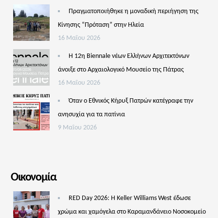
Πραγματοποιήθηκε η μοναδική περιήγηση της
Κίνησης “Πρόταση” στην Ηλεία
16 Μαΐου 2026
Η 12η Biennale νέων Ελλήνων Αρχιτεκτόνων
άνοιξε στο Αρχαιολογικό Μουσείο της Πάτρας
16 Μαΐου 2026
Όταν ο Εθνικός Κήρυξ Πατρών κατέγραφε την
ανησυχία για τα πατίνια
9 Μαΐου 2026
Οικονομία
RED Day 2026: Η Keller Williams West έδωσε
χρώμα και χαμόγελα στο Καραμανδάνειο Νοσοκομείο