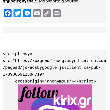
Δημόσιες σχέσεις
: Μαργαρίτα Δρούτσα
Facebook
Twitter
Messenger
Email
Copy
Print
Link
<script async 
src="https://pagead2.googlesyndication.com
/pagead/js/adsbygoogle.js?client=ca-pub-
1739005912584719"

     crossorigin="anonymous"></script>