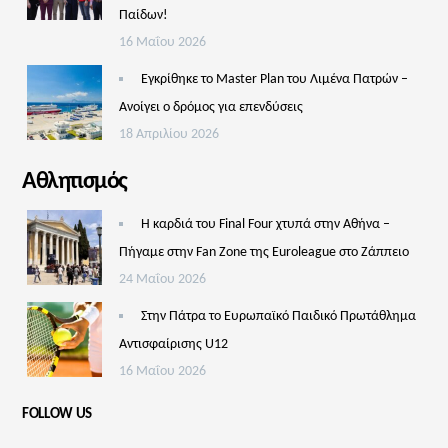
Παίδων!
16 Μαΐου 2026
Εγκρίθηκε το Master Plan του Λιμένα Πατρών –
Aνοίγει ο δρόμος για επενδύσεις
18 Απριλίου 2026
Αθλητισμός
Η καρδιά του Final Four χτυπά στην Αθήνα –
Πήγαμε στην Fan Zone της Euroleague στο Ζάππειο
24 Μαΐου 2026
Στην Πάτρα το Ευρωπαϊκό Παιδικό Πρωτάθλημα
Αντισφαίρισης U12
16 Μαΐου 2026
FOLLOW US