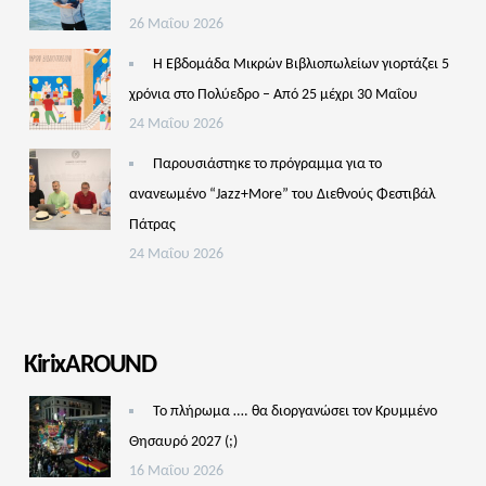
26 Μαΐου 2026
Η Εβδομάδα Μικρών Βιβλιοπωλείων γιορτάζει 5
χρόνια στο Πολύεδρο – Από 25 μέχρι 30 Μαΐου
24 Μαΐου 2026
Παρουσιάστηκε το πρόγραμμα για το
ανανεωμένο “Jazz+More” του Διεθνούς Φεστιβάλ
Πάτρας
24 Μαΐου 2026
KirixAROUND
Το πλήρωμα …. θα διοργανώσει τον Κρυμμένο
Θησαυρό 2027 (;)
16 Μαΐου 2026